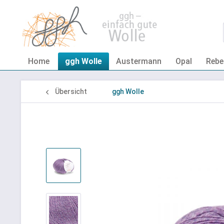
Home
ggh Wolle
Austermann
Opal
Rebe
Übersicht
ggh Wolle