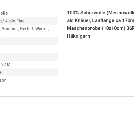
100% Schurwolle (Merinowolle
olle
als Knäuel, Lauflänge ca 170m
 / 4-ply, Fine
Maschenprobe (10x10cm) 36R2
, Sommer, Herbst, Winter,
r
Häkelgarn
d 27 M
el
son