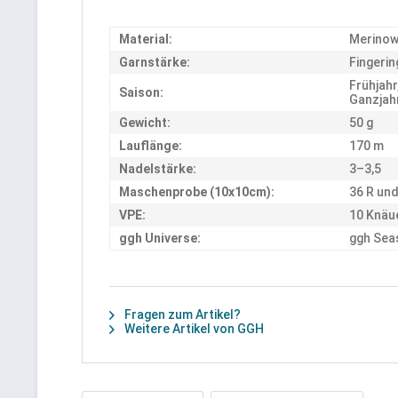
Material:
Merinow
Garnstärke:
Fingering
Frühjahr
Saison:
Ganzjah
Gewicht:
50 g
Lauflänge:
170 m
Nadelstärke:
3–3,5
Maschenprobe (10x10cm):
36 R un
VPE:
10 Knäu
ggh Universe:
ggh Sea
Fragen zum Artikel?
Weitere Artikel von GGH